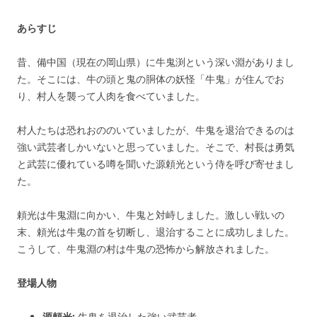
あらすじ
昔、備中国（現在の岡山県）に牛鬼渕という深い淵がありまし
た。そこには、牛の頭と鬼の胴体の妖怪「牛鬼」が住んでお
り、村人を襲って人肉を食べていました。
村人たちは恐れおののいていましたが、牛鬼を退治できるのは
強い武芸者しかいないと思っていました。そこで、村長は勇気
と武芸に優れている噂を聞いた源頼光という侍を呼び寄せまし
た。
頼光は牛鬼淵に向かい、牛鬼と対峙しました。激しい戦いの
末、頼光は牛鬼の首を切断し、退治することに成功しました。
こうして、牛鬼淵の村は牛鬼の恐怖から解放されました。
登場人物
源頼光:
牛鬼を退治した強い武芸者