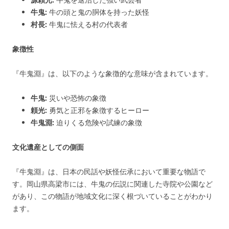
牛鬼:
牛の頭と鬼の胴体を持った妖怪
村長:
牛鬼に怯える村の代表者
象徴性
『牛鬼淵』は、以下のような象徴的な意味が含まれています。
牛鬼:
災いや恐怖の象徴
頼光:
勇気と正邪を象徴するヒーロー
牛鬼淵:
迫りくる危険や試練の象徴
文化遺産としての側面
『牛鬼淵』は、日本の民話や妖怪伝承において重要な物語で
す。岡山県高梁市には、牛鬼の伝説に関連した寺院や公園など
があり、この物語が地域文化に深く根づいていることがわかり
ます。