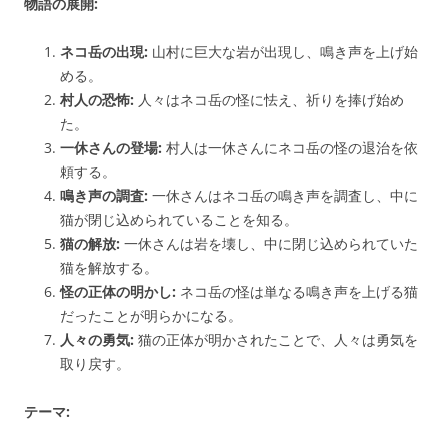
物語の展開:
ネコ岳の出現:
山村に巨大な岩が出現し、鳴き声を上げ始
める。
村人の恐怖:
人々はネコ岳の怪に怯え、祈りを捧げ始め
た。
一休さんの登場:
村人は一休さんにネコ岳の怪の退治を依
頼する。
鳴き声の調査:
一休さんはネコ岳の鳴き声を調査し、中に
猫が閉じ込められていることを知る。
猫の解放:
一休さんは岩を壊し、中に閉じ込められていた
猫を解放する。
怪の正体の明かし:
ネコ岳の怪は単なる鳴き声を上げる猫
だったことが明らかになる。
人々の勇気:
猫の正体が明かされたことで、人々は勇気を
取り戻す。
テーマ: