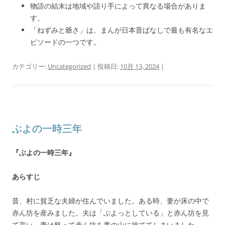
物語の結末は地域や語り手によって異なる場合がありま
す。
「ねずみと爺さ」は、まんが日本昔ばなしで最も有名なエ
ピソードの一つです。
カテゴリー:
Uncategorized
| 投稿日:
10月 13, 2024
|
ぶよの一時三年
『ぶよの一時三年』
あらすじ
昔、村に貧乏な夫婦が住んでいました。ある時、妻が床の中で
赤ん坊を産みました。夫は「ぶよっとしている」と赤ん坊を見
て言い、妻は怒って赤ん坊を裏の山に捨ててしまいました。