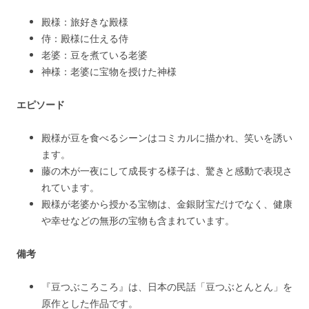
殿様：旅好きな殿様
侍：殿様に仕える侍
老婆：豆を煮ている老婆
神様：老婆に宝物を授けた神様
エピソード
殿様が豆を食べるシーンはコミカルに描かれ、笑いを誘い
ます。
藤の木が一夜にして成長する様子は、驚きと感動で表現さ
れています。
殿様が老婆から授かる宝物は、金銀財宝だけでなく、健康
や幸せなどの無形の宝物も含まれています。
備考
『豆つぶころころ』は、日本の民話「豆つぶとんとん」を
原作とした作品です。