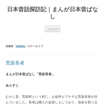
コ
ン
日本昔話探訪記｜まんが日本昔ばな
テ
ン
ツ
し
へ
ス
キ
ッ
メニュー
プ
投稿者「
ADMIN
」のアーカイブ
荒坂長者
まんが日本昔ばなし「荒坂長者」
あらすじ
むかし昔、荒坂村という村に、お金持ちでケチな荒坂長者が住
んでいました。長者は隣人の金貸しもしており、借金を取り立