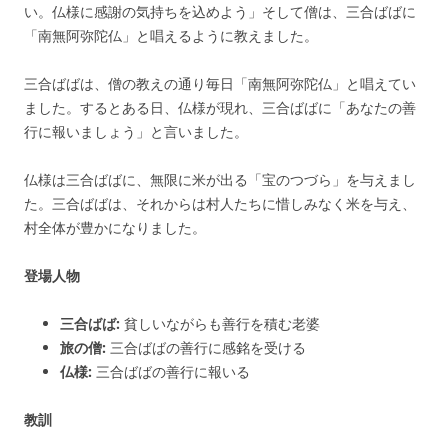
い。仏様に感謝の気持ちを込めよう」そして僧は、三合ばばに
「南無阿弥陀仏」と唱えるように教えました。
三合ばばは、僧の教えの通り毎日「南無阿弥陀仏」と唱えてい
ました。するとある日、仏様が現れ、三合ばばに「あなたの善
行に報いましょう」と言いました。
仏様は三合ばばに、無限に米が出る「宝のつづら」を与えまし
た。三合ばばは、それからは村人たちに惜しみなく米を与え、
村全体が豊かになりました。
登場人物
三合ばば:
貧しいながらも善行を積む老婆
旅の僧:
三合ばばの善行に感銘を受ける
仏様:
三合ばばの善行に報いる
教訓