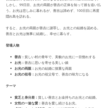
しかし、99日目、お光の両親が善吉の正体を知って彼を追い払
う。お光は悲しみに暮れるが、善吉は諦めず、100日目に再度
隠れ島を訪れる。
すると、お光の両親が善吉に謝罪し、お光との結婚を認める。
善吉とお光は無事に結婚し、幸せに暮らす。
登場人物
善吉：
貧しい村の青年で、美貌のお光に一目惚れする
お光：
善吉に思いを寄せる美しい娘
お光の両親：
お光の結婚に慎重な両親
お光の祖母：
お光の祖父母で、善吉の味方になる
テーマ
貧乏と身分差：
貧しい善吉とお金持ちのお光との結婚。
女性の一途な愛：
善吉を愛し続けるお光。