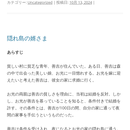
カテゴリー:
Uncategorized
| 投稿日:
10月 13, 2024
|
隠れ島の婿さま
あらすじ
貧しい村に貧乏な青年、善吉が住んでいた。ある日、善吉は森
の中で出会った美しい娘、お光に一目惚れする。お光を嫁に迎
えたいと考えた善吉は、彼女の家に求婚に行く。
お光の両親は善吉の貧しさを理由に、当初は結婚を反対。しか
し、お光が善吉を慕っていることを知ると、条件付きで結婚を
許す。その条件とは、善吉が100日の間、自分の家に通って夜
間の家事を手伝うというものだった。
善吉は条件を受け入れ、夜になるとお光の家の隠れ島に通う。