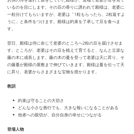
いるのを目にします。その豆の香りに誘われて殿様は、老婆に
一粒分けてもらいますが、老婆は「1粒もらったら、2粒返すよ
うに」と条件をつけます。殿様は約束を了承して豆を食べま
す。
翌日、殿様は侍に命じて老婆のところへ2粒の豆を届けさせま
す。ところが、老婆はその豆を植えて育てると、なんと立派な
藤の木に成長します。藤の木の蔓を登って老婆は天に昇り、そ
の藤蔓が殿様の屋敷まで伸びていきます。殿様は蔓を伝って天
に昇り、老婆からさまざまな宝物を授かります。
教訓
約束は守ることの大切さ
どんな小さな善行でも、大きな報いになることがある
他者への親切が、自分自身の幸せにつながる
登場人物