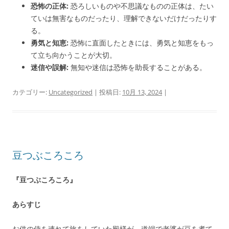
恐怖の正体:
恐ろしいものや不思議なものの正体は、たい
ていは無害なものだったり、理解できないだけだったりす
る。
勇気と知恵:
恐怖に直面したときには、勇気と知恵をもっ
て立ち向かうことが大切。
迷信や誤解:
無知や迷信は恐怖を助長することがある。
カテゴリー:
Uncategorized
| 投稿日:
10月 13, 2024
|
豆つぶころころ
『豆つぶころころ』
あらすじ
お供の侍を連れて旅をしていた殿様が、道端で老婆が豆を煮て