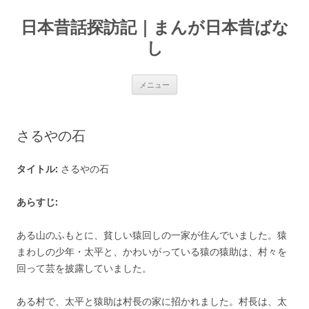
コ
ン
日本昔話探訪記｜まんが日本昔ばな
テ
ン
ツ
し
へ
ス
キ
ッ
メニュー
プ
さるやの石
タイトル:
さるやの石
あらすじ:
ある山のふもとに、貧しい猿回しの一家が住んでいました。猿
まわしの少年・太平と、かわいがっている猿の猿助は、村々を
回って芸を披露していました。
ある村で、太平と猿助は村長の家に招かれました。村長は、太